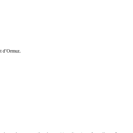
oit d’Ormuz.