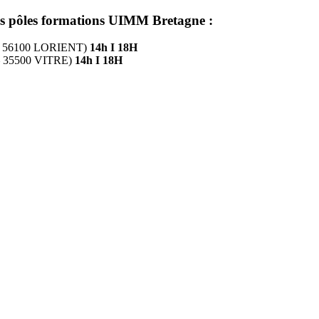
les pôles formations UIMM Bretagne :
e – 56100 LORIENT)
14h Ι 18H
e – 35500 VITRE)
14h Ι 18H