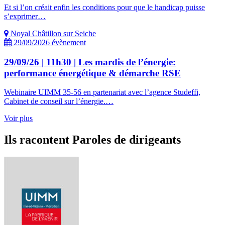
Et si l’on créait enfin les conditions pour que le handicap puisse
s’exprimer…
Noyal Châtillon sur Seiche
29/09/2026
évènement
29/09/26 | 11h30 | Les mardis de l’énergie:
performance énergétique & démarche RSE
Webinaire UIMM 35-56 en partenariat avec l’agence Studeffi,
Cabinet de conseil sur l’énergie.…
Voir plus
Ils racontent
Paroles de dirigeants