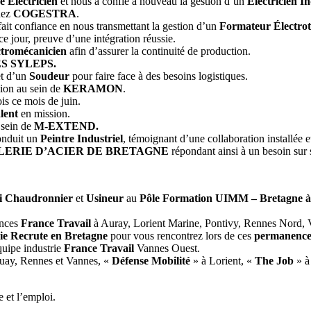
e Electricien
et nous a confié à nouveau la gestion d’un
Electricien In
hez
COGESTRA
.
ait confiance en nous transmettant la gestion d’un
Formateur Électro
ce jour, preuve d’une intégration réussie.
tromécanicien
afin d’assurer la continuité de production.
S SYLEPS.
t d’un
Soudeur
pour faire face à des besoins logistiques.
sion au sein de
KERAMON
.
is ce mois de juin.
lent
en mission.
 sein de
M-EXTEND.
onduit un
Peintre Industriel
, témoignant d’une collaboration installée 
LERIE D’ACIER DE BRETAGNE
répondant ainsi à un besoin sur s
i Chaudronnier
et
Usineur
au
Pôle
Formation UIMM – Bretagne à
nces
France Travail
à Auray, Lorient Marine, Pontivy, Rennes Nord, Va
rie Recrute en Bretagne
pour vous rencontrez lors de ces
permanence
quipe industrie
France Travail
Vannes Ouest.
uay, Rennes et Vannes, «
Défense Mobilité
» à Lorient, «
The Job
» à
 et l’emploi.