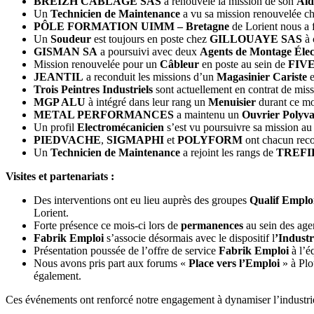
BREIZH CABLAGE SAS
a renouvelé la mission de son
Aid
Un
Technicien de Maintenance
a vu sa mission renouvelée c
PÔLE FORMATION UIMM – Bretagne
de Lorient nous a f
Un
Soudeur
est toujours en poste chez
GILLOUAYE SAS
à 
GISMAN SA
a poursuivi avec deux
Agents de Montage Élec
Mission renouvelée pour un
Câbleur
en poste au sein de
FIVE
JEANTIL
a reconduit les missions d’un
Magasinier Cariste
e
Trois Peintres Industriels
sont actuellement en contrat de mis
MGP ALU
à intégré dans leur rang un
Menuisier
durant ce mo
METAL PERFORMANCES
a maintenu un
Ouvrier Polyva
Un profil
Electromécanicien
s’est vu poursuivre sa mission au
PIEDVACHE
,
SIGMAPHI
et
POLYFORM
ont chacun rec
Un
Technicien de Maintenance
a rejoint les rangs de
TREFI
Visites et partenariats :
Des interventions ont eu lieu auprès des groupes
Qualif Emplo
Lorient.
Forte présence ce mois-ci lors de
permanences
au sein des age
Fabrik Emploi
s’associe désormais avec le dispositif l
’Indust
Présentation poussée de l’offre de service
Fabrik Emploi
à l’é
Nous avons pris part aux forums «
Place vers l’Emploi
» à Plo
également.
Ces événements ont renforcé notre engagement à dynamiser l’industrie