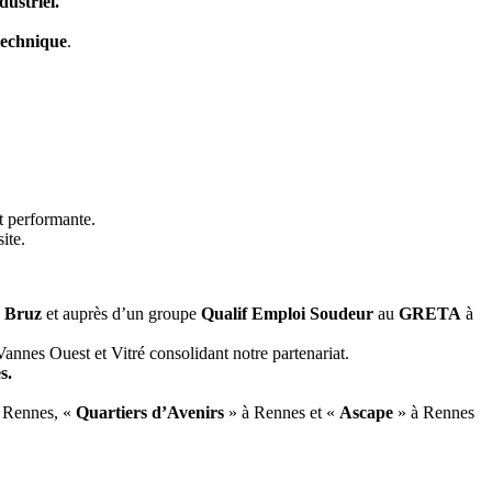
dustriel.
technique
.
et performante.
ite.
 Bruz
et auprès d’un groupe
Qualif Emploi Soudeur
au
GRETA
à
nnes Ouest et Vitré consolidant notre partenariat.
s.
 Rennes, «
Quartiers d’Avenirs
» à Rennes et «
Ascape
» à Rennes