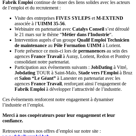
Fabrik Emploi
continue de tisser des liens solides avec les acteurs
de l’emploi et du recrutement :
Visite des entreprises
FIVES SYLEPS
et
M-EXTEND
associée à l’
UIMM 35-56
.
Webinaire en partenariat avec
Catalys Conseil
s’est déroulé
le 21 mars sur le thème “
Métier dans l’Industrie
“.
Intervention auprès d’un groupe
Qualif Emploi Technicien
de maintenance
au
Pôle Formation UIMM
à Lorient.
Forte présence ce mois-ci lors de
permanences
au sein des
agences
France Travail
à Auray, Lorient, Redon et Pontivy
consolidant notre partenariat.
Participation aux événements suivants :
JobDating
à Vitré,
Jobdating
TOUR à Saint-Malo,
Stade vers l’Emploi
à Bruz
et
Salon “Le Géant”
à Lanester en partenariat avec les
agences
France Travail
, renforçant ainsi l’engagement de
Fabrik Emploi
à développer l’attractivité de l’industrie.
Ces événements renforcent notre engagement à dynamiser
l’industrie et l’emploi.
Merci à nos coopérateurs pour leur engagement et leur
confiance.
Retrouvez toutes nos offres d’emploi sur notre site :