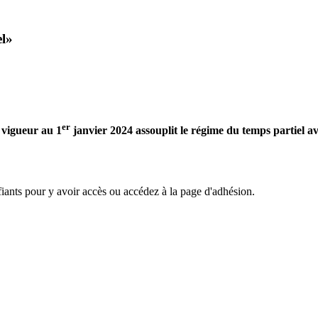
el»
er
n vigueur au 1
janvier 2024 assouplit le régime du temps partiel a
ants pour y avoir accès ou accédez à la page d'adhésion.