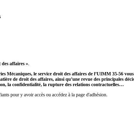
s
 des affaires »
.
ries Mécaniques, le service droit des affaires de l’UIMM 35-56 vou
tière de droit des affaires, ainsi qu’une revue des principales décis
ion, la confidentialité, la rupture des relations contractuelles…
ants pour y avoir accès ou accédez à la page d'adhésion.